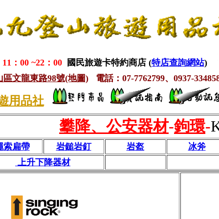
1：00 ~22：00
國民旅遊卡特約商店 (
特店查詢網站
)
鳳山區文龍東路98號(地圖)
電話：07-7762799、0937-334858
遊用品社
攀降、公安器材
-
鉤環
-
繩索扁帶
岩鎚岩釘
岩盔
冰斧
上升下降器材