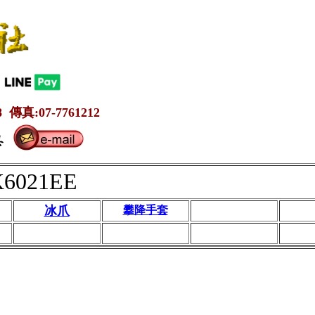
 傳真:07-7761212
K6021EE
冰爪
攀降手套