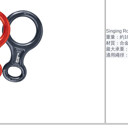
Singing 
重量：約10
材質：合
最大承重：
適用繩徑：7