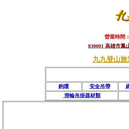
營業時間：1
830001 高雄市
九九登山旅
鉤環
安全吊帶
滑輪吊掛器材類