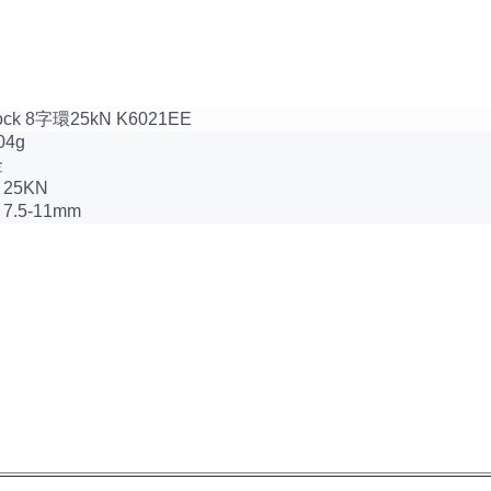
Rock 8字環25kN K6021EE
4g
金
25KN
.5-11mm