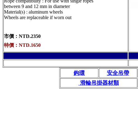
Rope compatibility : For use with single ropes
between 9 and 12 mm in diameter
Material(s) : aluminum wheels
Wheels are replaceable if worn out
市價：NTD.2350
特
價：
NTD.1650
鉤環
安全吊帶
滑輪吊掛器材類