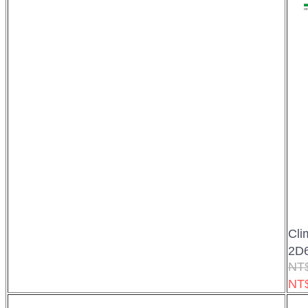
Cl
2D
NT
NT