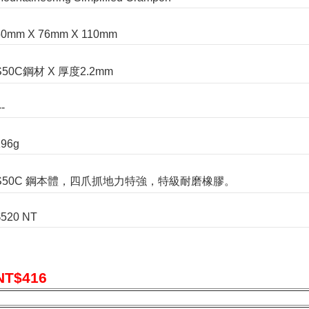
50mm X 76mm X 110mm
S50C鋼材 X 厚度2.2mm
--
196g
S50C 鋼本體，四爪抓地力特強，特級耐磨橡膠。
$520 NT
T$
416