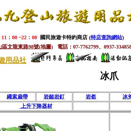
1：00 ~22：00
國民旅遊卡特約商店 (
特店查詢網站
)
鳳山區文龍東路98號(地圖)
電話：07-7762799、0937-334858
遊用品社
冰爪
繩索扁帶
岩鎚岩釘
岩盔
冰
上升下降器材