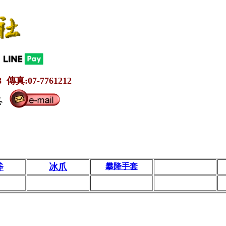
 傳真:07-7761212
斧
冰爪
攀降手套