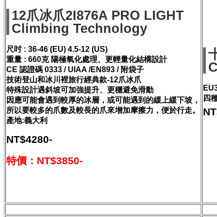
12爪冰爪2I876A PRO LIGHT
Climbing Technology
尺吋 : 36-46 (EU) 4.5-12 (US)
重量 : 660克 陽極氧化處理、更輕量化結構設計
C
CE 認證碼 0333 / UIAA /EN893 / 附袋子
技術登山和冰川裡旅行經典款-12爪冰爪
EU
特殊設計遇斜坡可加強提升、更穩避免滑動
四種
因應可能會遇到較厚的冰層，或可能遇到的緩上緩下坡，
所以要較多的爪數及較長的爪來增加摩擦力，便於行走。
NT
產地:義大利
NT$4280-
特價：NT$3850-