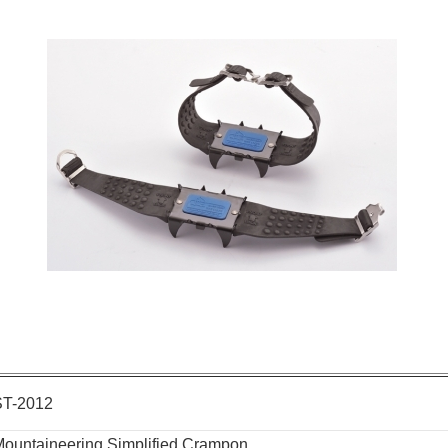
ST-2012
ountaineering Simplified Crampon