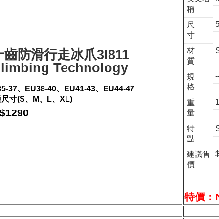
稱
尺
寸
材
十齒防滑行走冰爪3I811
質
limbing Technology
-
規
格
35-37、EU38-40、EU41-43、EU44-47
尺寸(S、M、L、XL)
重
$1290
量
特
點
建議售
價
特價：N