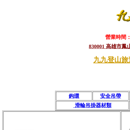
營業時間：1
830001 高雄市
九九登山旅
鉤環
安全吊帶
滑輪吊掛器材類