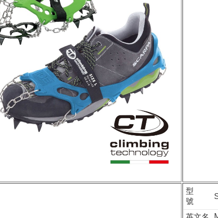
型
號
M
英文名