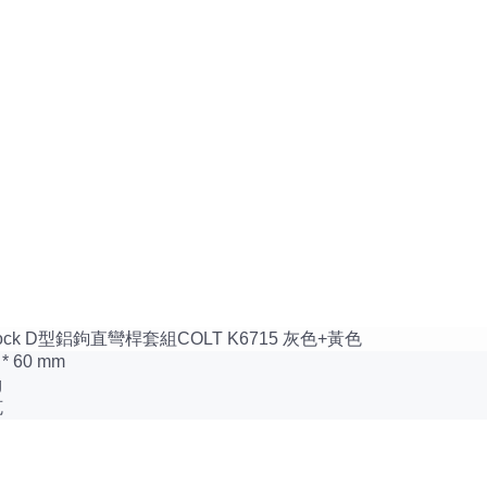
 Rock D型鋁鉤直彎桿套組COLT K6715 灰色+黃色
* 60 mm
g
克