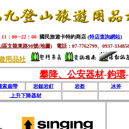
1：00 ~22：00
國民旅遊卡特約商店 (
特店查詢網站
)
鳳山區文龍東路98號(地圖)
電話：07-7762799、0937-334858
遊用品社
攀降、公安器材
-
鉤環
-
繩索扁帶
岩鎚岩釘
岩盔
冰斧
上升下降器材