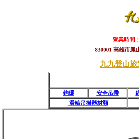
營業時間：1
830001 高雄市
九九登山旅
鉤環
安全吊帶
滑輪吊掛器材類