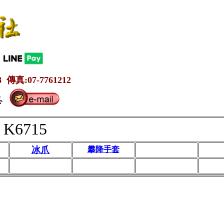
 傳真:07-7761212
K6715
冰爪
攀降手套