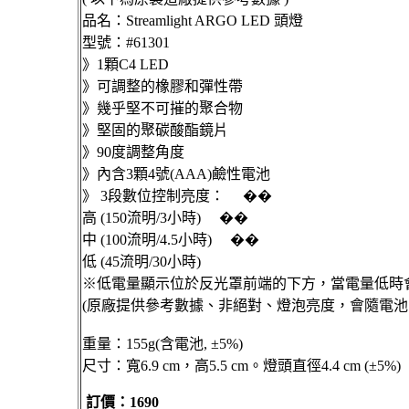
品名：Streamlight ARGO LED 頭燈
型號：#61301
》1顆C4 LED
》可調整的橡膠和彈性帶
》幾乎堅不可摧的聚合物
》堅固的聚碳酸酯鏡片
》90度調整角度
》內含3顆4號(AAA)鹼性電池
》 3段數位控制亮度： ��
高 (150流明/3小時) ��
中 (100流明/4.5小時) ��
低 (45流明/30小時)
※低電量顯示位於反光罩前端的下方，當電量低時
(原廠提供參考數據、非絕對、燈泡亮度，會隨電池
重量：155g(含電池, ±5%)
尺寸：寬6.9 cm，高5.5 cm。燈頭直徑4.4 cm (±5%)
訂價：1690