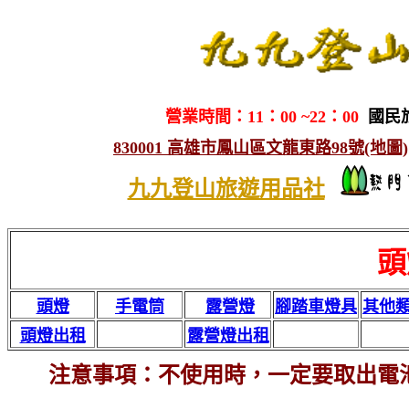
營業時間：11：00 ~22：00
國民
830001 高雄市鳳山區文龍東路98號(地圖)
九九登山旅遊用品社
頭
頭燈
手電筒
露營燈
腳踏車燈具
其他
頭燈出租
露營燈出租
注意事項：不使用時，一定要取出電池