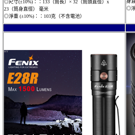
身
◎尺寸(±10%)：：133（筒長）× 32（筒頭直徑）x
◎淨
23（筒身直徑） 毫米
◎淨重 (±10%)：：103克（不含電池）