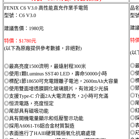
FENIX C6 V3.0 高性能直充作業手電筒
品名
型號：C6 V3.0
型號
建議
建議售價：1980元
特價
特價：$1780元
(以下為原廠提供參考數據，非絕對)
(
◎最
◎最高亮度1500流明，最遠射程300米
◎使
◎使用1顆Luminus SST40 LED，壽命50000小時
◎標
◎標配1節18650可充電鋰離子電池，2600mAh大容量
◎
◎使用雙面增透膜鋼化玻璃鏡片，有效減少光損
◎T
◎支援Type-C 介面2A大電流直充，2小時可充滿
◎
◎恒流電路，亮度恒定
◎
◎尾部具有磁吸功能
◎採
◎具有開機電量顯示和低壓警示功能
◎表
◎採用A6061-T6鋁合金材質製造
◎尺
◎表面進行了HAIII硬質陽極氧化抗磨處理