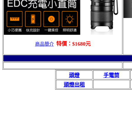
特價：$1680元
商品簡介
頭燈
手電筒
頭燈出租