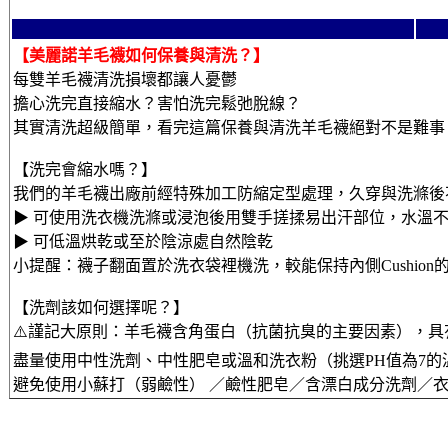
【美麗諾羊毛襪如何保養與清洗？】
每雙羊毛襪清洗損壞都讓人憂鬱
擔心洗完直接縮水？害怕洗完鬆弛脫線？
其實清洗超級簡單，看完這篇保養與清洗羊毛襪絕對不是難事
【洗完會縮水嗎？】
我們的羊毛襪出廠前經特殊加工防縮定型處理，久穿與洗滌後
▶ 可使用洗衣機洗滌或浸泡後用雙手搓揉易出汗部位，水溫不
▶ 可低溫烘乾或至於陰涼處自然陰乾
小提醒：襪子翻面置於洗衣袋裡機洗，較能保持內側Cushion
【洗劑該如何選擇呢？】
⚠️謹記大原則：羊毛襪含角蛋白（抗菌抗臭的主要因素），
盡量使用中性洗劑、中性肥皂或溫和洗衣粉（挑選PH值為7的
避免使用小蘇打（弱鹼性） ／鹼性肥皂／含漂白成分洗劑／