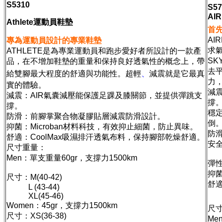
S5310
S57
AI
Athlete運動員鞋墊
首
AI
專為運動員設計的專業鞋墊
求
ATHLETE是為專業運動員和跑步愛好者所設計的一款產
S
品，在不增加鞋墊的重量和保持良好透氣性的概念上，帶
去
給雙腳最大程度的舒適與功能性。超輕
、
減震就是它最真
力
實的體驗。
減
減震：AIR氣囊減壓能保護足踝及膝關節，並提供彈跳支
撐
撐。
穩
防滑：前腳掌聚合物凝膠貼層減震防滑設計。
倒
抑菌：Microban材料科技，有效抑止細菌，防止異味。
防
舒適：CoolMax吸濕排汗透氣布料，保持腳部乾燥舒適。
安
尺寸重量：
Men：單支重量60gr，支撐力1500km
彈
抑菌
尺寸：M(40-42)
舒適
L (43-44)
XL(45-46)
Women：45gr，支撐力1500km
尺
尺寸：XS(36-38)
Me