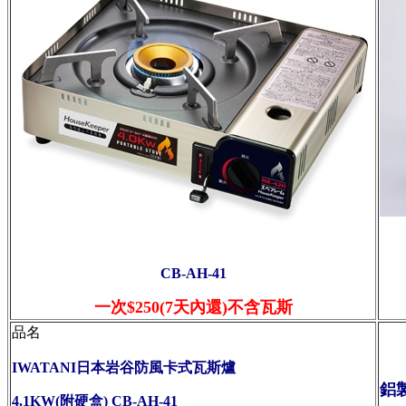
CB-AH-41
一次$250(7天內還)不含瓦斯
品名
IWATANI日本岩谷防風卡式瓦斯爐
鋁
4.1KW(附硬盒) CB-AH-41