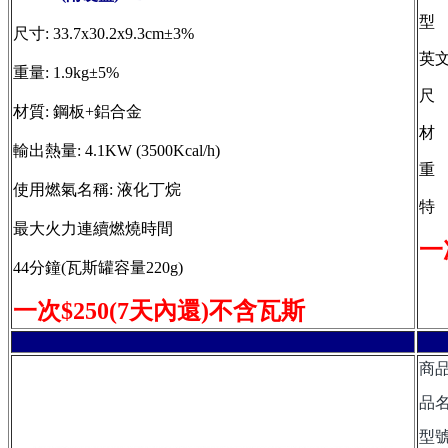
型 
尺寸: 33.7x30.2x9.3cm±3%
英文名
重量: 1.9kg±5%
尺 
材質: 鋼板+鋁合金
材 
輸出熱量: 4.1KW (3500Kcal/h)
重 
使用燃氣名稱: 液化丁烷
特
最大火力連續燃燒時間
一
44分鐘(瓦斯罐容量220g)
一次$250(7天內還)不含瓦斯
商
品名
型號