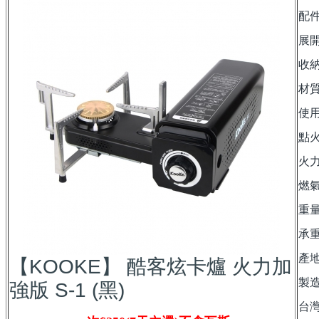
配件
展開
收納
材
使
點
火力
燃氣
重量
承重
產
【KOOKE】 酷客炫卡爐 火力加
製
強版 S-1 (黑)
台