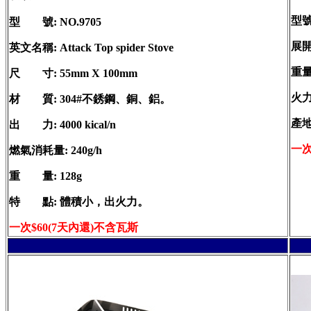
型號
型 號: NO.9705
展開尺
英文名稱: Attack Top spider Stove
重量
尺 寸: 55mm X 100mm
火力
材 質: 304#不銹鋼、銅、鋁。
產
出 力: 4000 kical/n
一次
燃氣消耗量: 240g/h
重 量: 128g
特 點: 體積小，出火力。
一次$60(7天內還)不含瓦斯