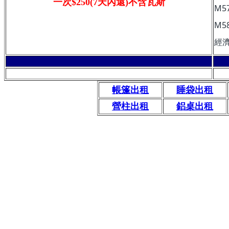
一次$250(7天內還)不含瓦斯
M5
M5
經濟
帳篷出租
睡袋出租
營柱出租
鋁桌出租