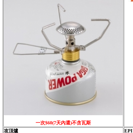
一次$60(7天內還)不含瓦斯
攻頂爐
EP