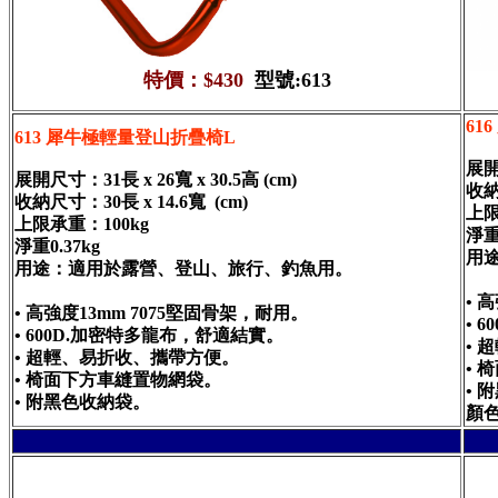
特價：$
430
型號:613
61
613 犀牛極輕量登山折疊椅L
展開尺
展開尺寸：31長 x 26寬 x 30.5高 (cm)
收納
收納尺寸：30長 x 14.6寬 (cm)
上限
上限承重：100kg
淨重0
淨重0.37kg
用
用途：適用於露營、登山、旅行、釣魚用。
• 
• 高強度13mm 7075堅固骨架，耐用。
• 
• 600D.加密特多龍布，舒適結實。
• 
• 超輕、易折收、攜帶方便。
• 
• 椅面下方車縫置物網袋。
• 
• 附黑色收納袋。
顏