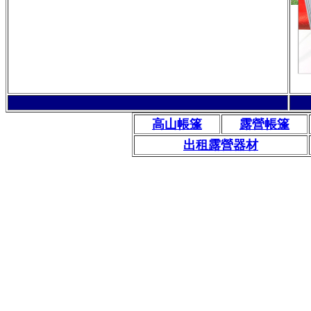
高山帳篷
露營帳篷
出租露營器材