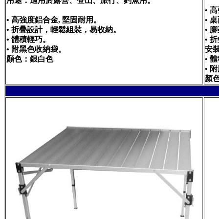
用途：適用於露營、登山、旅行、釣魚用。
• 
• 高強度鋁合金, 堅固耐用。
•
• 折疊設計，輕鬆組裝，易收納。
•
• 體積輕巧。
•
• 附黑色收納袋。
安
顏色：銀白色
• 
• 
顏色