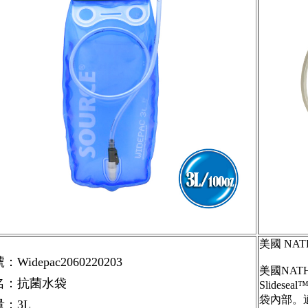
美國 NAT
：Widepac2060220203
美國NA
名：抗菌水袋
Slide
袋內部。適
量：3L