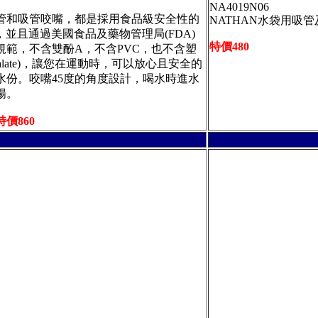
NA4019N06
管和吸管咬嘴，都是採用食品級安全性的
NATHAN水袋用吸
，並且通過美國食品及藥物管理局(FDA)
特價480
規範，不含雙酚A，不含PVC，也不含塑
thalate)，讓您在運動時，可以放心且安全的
水份。咬嘴45度的角度設計，喝水時進水
暢。
特價860