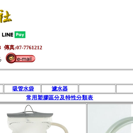
 傳真:07-7761212
吸管水袋
濾水器
常用塑膠區分及特性分類表