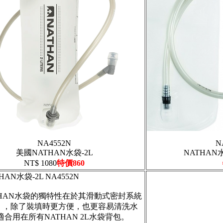
NA4552N
N
美國NATHAN水袋-2L
NATHA
NT$ 1080
特價860
HAN水袋-2L NA4552N
THAN水袋的獨特性在於其滑動式密封系統
seal™ ，除了裝填時更方便，也更容易清洗水
合用在所有NATHAN 2L水袋背包。