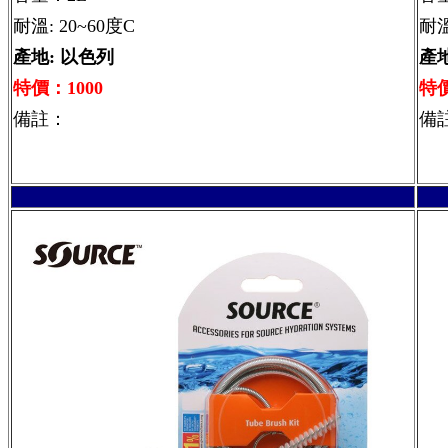
耐溫: 20~60度C
耐溫
產地: 以色列
產地
特價：1000
特價
備註：
備