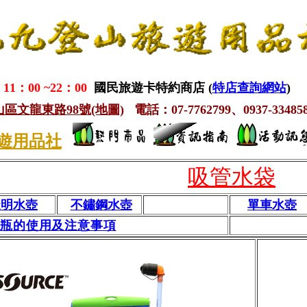
1：00 ~22：00
國民旅遊卡特約商店 (
特店查詢網站
)
鳳山區文龍東路98號(地圖)
電話：07-7762799、0937-334858
遊用品社
吸管水袋
透明水壺
不鏽鋼水壺
單車水壺
溫瓶的使用及注意事項