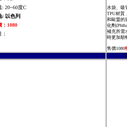
: 20~60度C
水袋、吸
TPU材質
: 以色列
和歐盟的
：1080
化劑(Ph
補充所需
註：
時更加順
售價1080