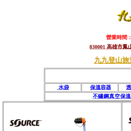
營業時間：1
830001 高雄市
九九登山旅
水袋
保溫容器
不鏽鋼真空保