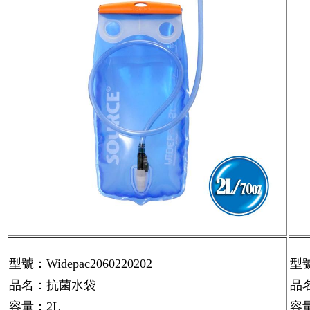
型號：Widepac2060220202
型號
品名：抗菌水袋
品
容量：2L
容