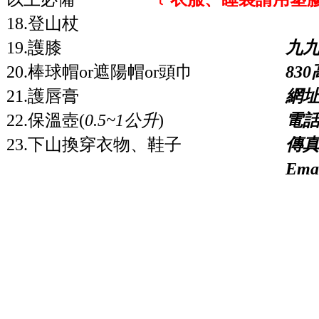
18.登山杖
19.護膝
九
20.棒球帽or遮陽帽or頭巾
83
21.護唇膏
網址：
22.保溫壺(
0.5~1公升
)
電話：
23.下山換穿衣物、鞋子
傳真：
Emai