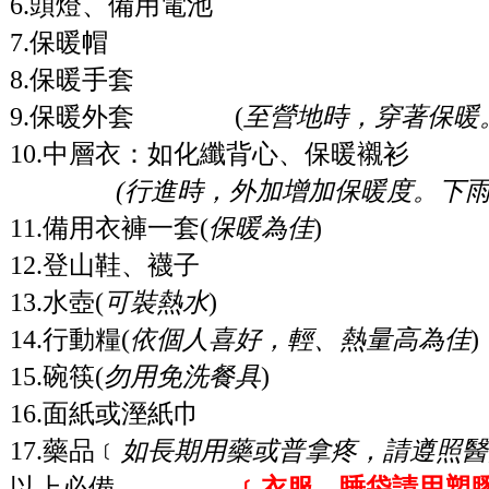
6.頭燈、備用電池
7.保暖帽
8.保暖手套
9.保暖外套
(
至營地時，穿著保暖
10.中層衣：如化纖背心、保暖襯衫
(
行進時，
外加增加保暖度。下
11.備用衣褲一套(
保暖為佳
)
12.登山鞋、襪子
13.水壺(
可裝熱水
)
14.行動糧(
依個人喜好，輕、熱量高為佳
)
15.碗筷(
勿用免洗餐具
)
16.面紙或溼紙巾
17.藥品﹝
如長期用藥或普拿疼，請遵照醫
以上必備
﹝衣服、睡袋請用塑