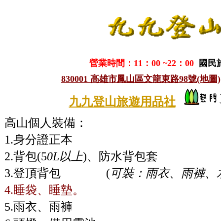
營業時間：11：00 ~22：00
國民
830001 高雄市鳳山區文龍東路98號(地圖)
九九登山旅遊用品社
高山個人裝備：
1.身分證正本
2.背包(5
0L以上
)、防水背包套
3.登頂背包
(
可裝：雨衣、雨褲、
4.睡袋、睡墊。
5.雨衣、雨褲